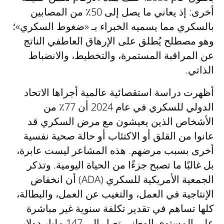
أخرى: إذ يعاني ما يصل إلى 50٪ من المصابين
بالسكري مما يسميه الخبراء بـ «ضغوط السكري»؛
وهو مصطلح يُطلق على الإرهاق العاطفي الناتج
عن المراقبة المستمرة، والتخطيط، والانضباط
الذاتي.
أظهرت دراسة استقصائية عالمية أجراها الاتحاد
الدولي للسكري في عام 2024 أن 77٪ من
الأشخاص الذين يعيشون مع مرض السكري قد
عانوا من القلق أو الاكتئاب أو حالة صحية نفسية
أخرى بسبب مرضهم. هذه المشاعر ليست عابرة،
بل غالبًا ما تصبح جزءًا من الحياة اليومية. وتذكر
الجمعية الأمريكية للسكري (ADA) أن انخفاض
الإنتاجية في العمل، والتغيب عن العمل، والبطالة،
كلها تساهم في تقدير تكلفة سنوية غير مباشرة
على المستوى الوطني تصل إلى 147 مليار دولار.