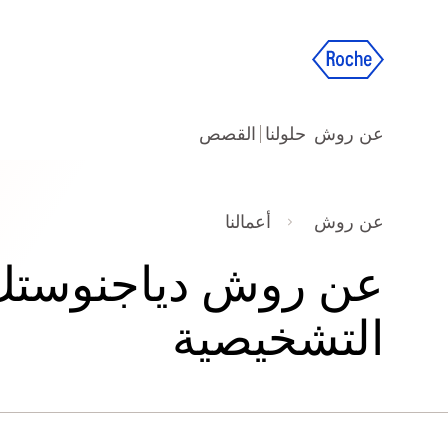
عن روش
حلولنا
القصص
عن روش
أعمالنا
عن روش دياجنوستك
التشخيصية